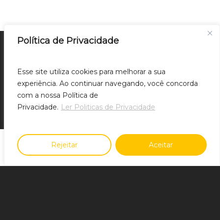
Política de Privacidade
:
Política de Privacidade
Esse site utiliza cookies para melhorar a sua
Home
Clique aqui para acessar relatório de
experiência. Ao continuar navegando, você concorda
com a nossa Política de
transparência e Igualdade Salarial de
Privacidade.
Ler Politicas de Privacidade
Mulheres e Homens - 2º Semestre 2025
Rejeitar
Aceitar
Apresentação Institucional
Home
Sobre nós
Produtos
Tendências
Contato